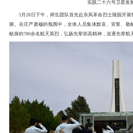
实践二十六号卫星发
5月28日下午，师生团队首先赴东风革命烈士陵园开
驱。在庄严肃穆的氛围中，全体人员集体默哀、宣誓、敬
献身的780余名航天英烈，弘扬先辈崇高精神，追逐先辈航