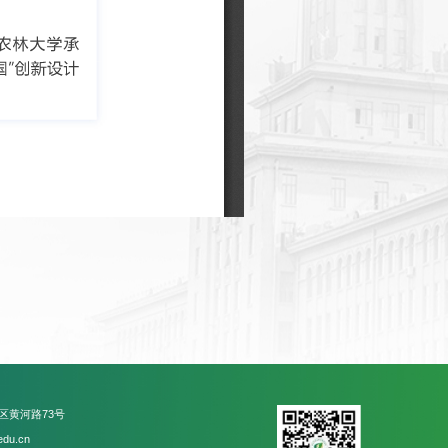
区黄河路73号
du.cn