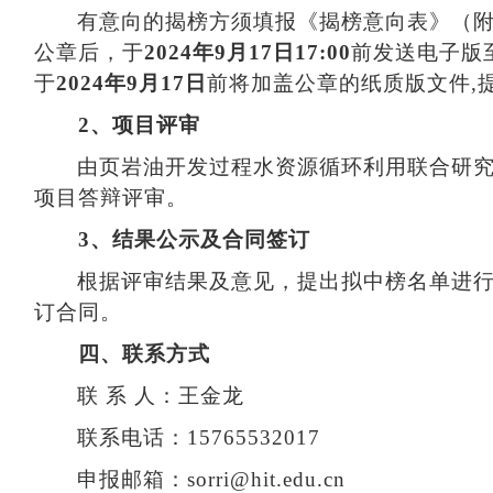
有意向的揭榜方须填报《揭榜意向表》（
公章后，于
2024
年
9
月
17
日
17:00
前发送电子版
于
2024
年
9
月
17
日
前将加盖公章的纸质版文件
,
2
、项目评审
由页岩油开发过程水资源循环利用联合研
项目答辩评审。
3
、结果公示及合同签订
根据评审结果及意见，提出拟中榜名单进
订合同。
四、联系方式
联 系 人：王金龙
联系电话：
15765532017
申报邮箱：
sorri@hit.edu.cn