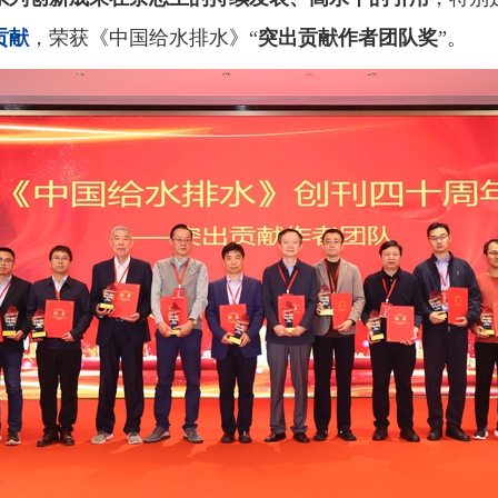
贡献
，荣获《中国给水排水》“
突出贡献作者团队奖
”。