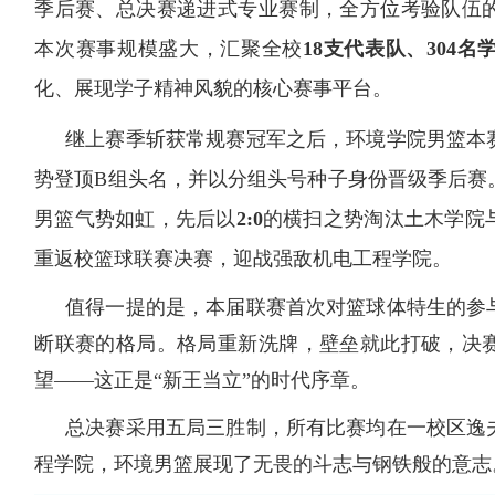
季后赛、总决赛递进式专业赛制，全方位考验队伍
本次赛事规模盛大，汇聚全校
18支代表队、304名
化、展现学子精神风貌的核心赛事平台。
继上赛季斩获常规赛冠军之后，环境学院男篮本
势登顶B组头名，并以分组头号种子身份晋级季后赛
男篮气势如虹，先后以
2:0
的横扫之势淘汰土木学院
重返校篮球联赛决赛，迎战强敌机电工程学院。
值得一提的是，本届联赛首次对篮球体特生的参
断联赛的格局。格局重新洗牌，壁垒就此打破，决
望——这正是“新王当立”的时代序章。
总决赛采用五局三胜制，所有比赛均在一校区逸
程学院，环境男篮展现了无畏的斗志与钢铁般的意志